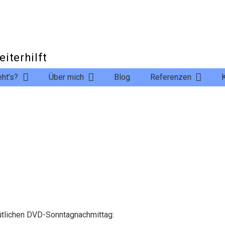
s
eiterhilft
ht’s?
Über mich
Blog
Referenzen
mütlichen DVD-Sonntagnachmittag: